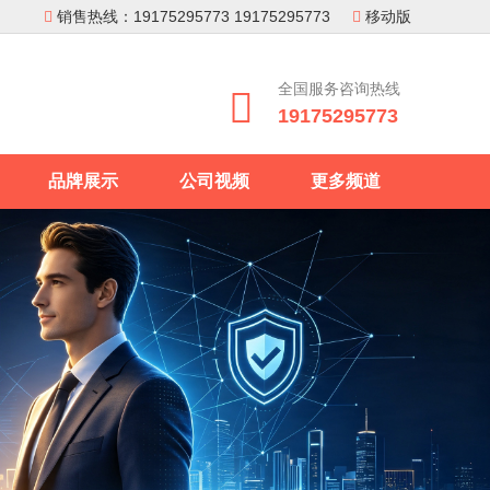
销售热线：19175295773 19175295773
移动版


全国服务咨询热线

19175295773
品牌展示
公司视频
更多频道