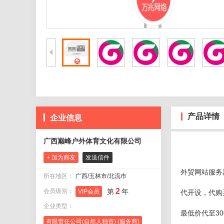
产品详情
企业信息
广西巅峰户外体育文化有限公司
+ 加为商友
发送信件
外贸网站服务
所在地区：
广西/玉林市/北流市
2
会员级别：
第
年
VIP会员
代开设，代购
企业类型：
最低价代至30
有限责任公司(自然人独资) (服务商)