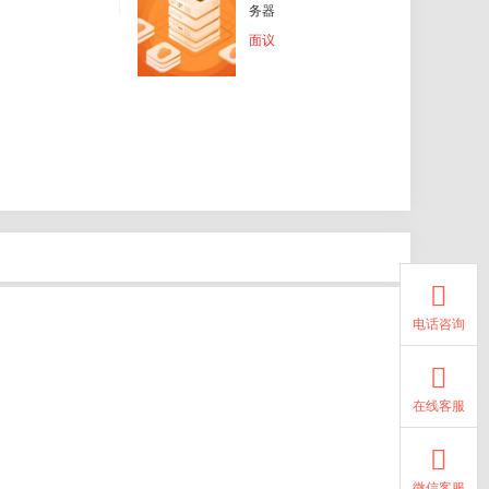
务器
面议

电话咨询

在线客服

微信客服