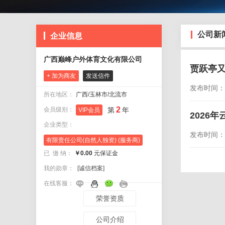
公司新
企业信息
广西巅峰户外体育文化有限公司
贾跃亭又
+ 加为商友
发送信件
发布时间：20
所在地区：
广西/玉林市/北流市
2
会员级别：
第
年
VIP会员
2026
企业类型：
发布时间：20
有限责任公司(自然人独资) (服务商)
已 缴 纳：
￥0.00
元保证金
我的勋章：
[诚信档案]
在线客服：
荣誉资质
公司介绍