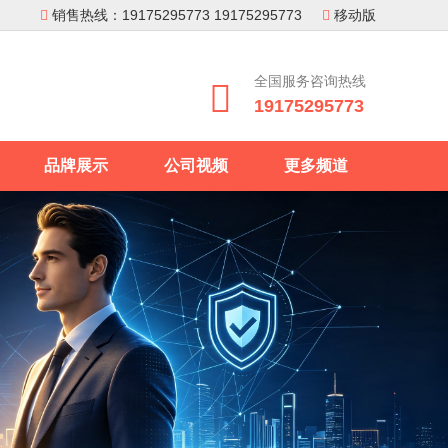
销售热线：19175295773 19175295773
移动版


全国服务咨询热线

19175295773
品牌展示
公司视频
更多频道